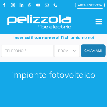
Salta
AREA RISERVATA
al
contenuto
Tog
Nav
Inserisci il tuo numero!
Ti chiamiamo noi
STORIA
CHIAMAMI
PRODOTTI
impianto fotovoltaico
RESIDENZIALE
MULTI+
HYBRIZONE