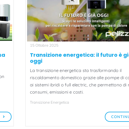
15 Ottobre 2025
sa
Transizione energetica: il futuro è g
oggi
La transizione energetica sta trasformando il
con
riscaldamento domestico grazie alle pompe di c
ai sistemi ibridi o full electric, che permettono di 
consumi, emissioni e costi.
Transizione Energetica
A
CONTIN