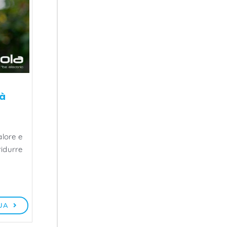
ià
alore e
ridurre
UA