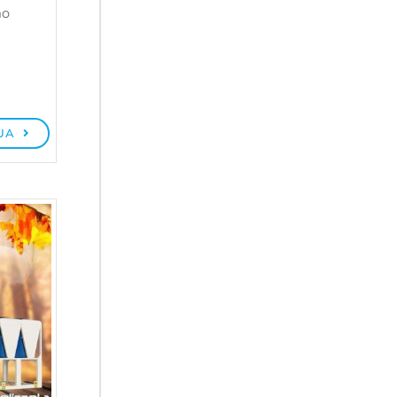
no
UA