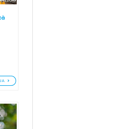
tà
UA