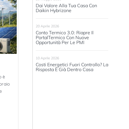
Dai Valore Alla Tua Casa Con
Daikin Hybrizone
20 Aprile 2026
Conto Termico 3.0: Riapre Il
PortalTermico Con Nuove
Opportunità Per Le PMI
10 Aprile 2026
Costi Energetici Fuori Controllo? La
Risposta È Già Dentro Casa
o è
braio
e