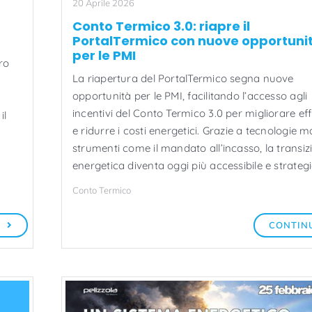
20 Aprile 2026
Conto Termico 3.0: riapre il
PortalTermico con nuove opportuni
per le PMI
ro
La riapertura del PortalTermico segna nuove
opportunità per le PMI, facilitando l’accesso agli
incentivi del Conto Termico 3.0 per migliorare eff
il
e ridurre i costi energetici. Grazie a tecnologie m
strumenti come il mandato all’incasso, la transiz
energetica diventa oggi più accessibile e strategi
Conto Termico
A
CONTIN