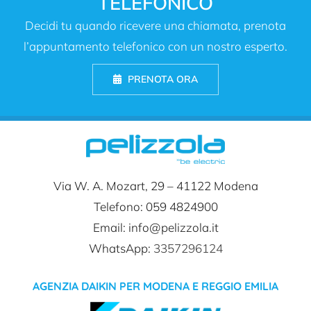
TELEFONICO
Decidi tu quando ricevere una chiamata, prenota
l’appuntamento telefonico con un nostro esperto.
PRENOTA ORA
Via W. A. Mozart, 29 –
41122 Modena
Telefono: 059 4824900
Email: info@pelizzola.it
WhatsApp:
3357296124
AGENZIA DAIKIN PER MODENA E REGGIO EMILIA