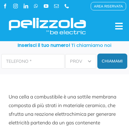
Salta
AREA RISERVATA
al
contenuto
Tog
Nav
Inserisci il tuo numero!
Ti chiamiamo noi
STORIA
CHIAMAMI
PRODOTTI
RESIDENZIALE
Una cella a combustibile è una sottile membrana
composta di più strati in materiale ceramico, che
MULTI+
sfrutta una reazione elettrochimica per generare
elettricità partendo da un gas contenente
HYBRIZONE